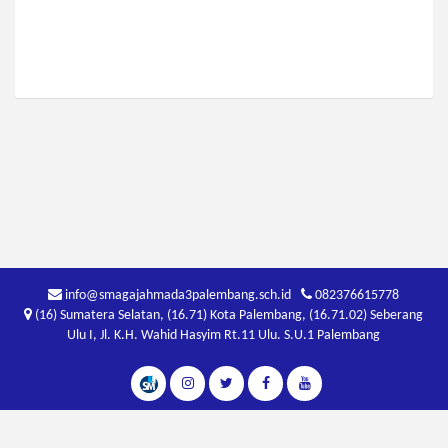
info@smagajahmada3palembang.sch.id
082376615778
(16) Sumatera Selatan, (16.71) Kota Palembang, (16.71.02) Seberang
Ulu I, Jl. K.H. Wahid Hasyim Rt.11 Ulu. S.U.1 Palembang
Copyright 2026 . Designed by
schoolmedia
. All rights reserved v5.0.0