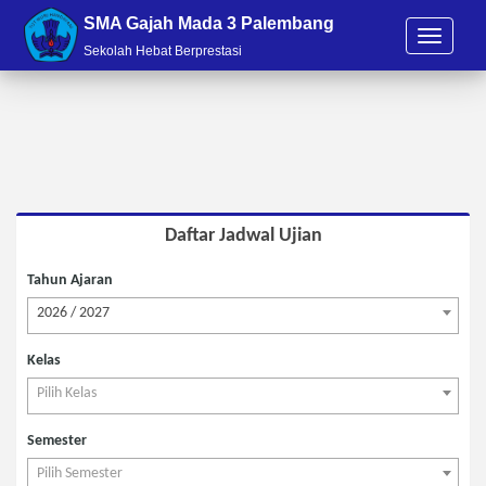
SMA Gajah Mada 3 Palembang
T
Sekolah Hebat Berprestasi
o
g
g
l
e
n
a
v
i
Daftar Jadwal Ujian
g
a
Tahun Ajaran
t
2026 / 2027
i
o
Kelas
n
Pilih Kelas
Semester
Pilih Semester