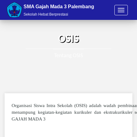
SMA Gajah Mada 3 Palembang
T
Sekolah Hebat Berprestasi
o
g
g
l
OSIS
e
n
a
Tentang OSIS
v
i
g
a
t
i
o
n
Organisasi Siswa Intra Sekolah (OSIS) adalah wadah pembinaa
menampung kegiatan-kegiatan kurikuler dan ekstrakurikuler 
GAJAH MADA 3