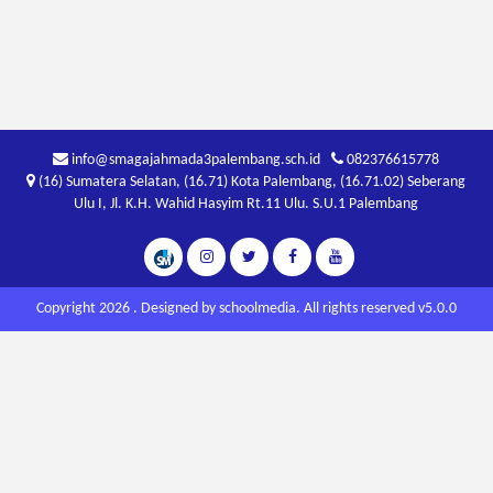
info@smagajahmada3palembang.sch.id
082376615778
(16) Sumatera Selatan, (16.71) Kota Palembang, (16.71.02) Seberang
Ulu I, Jl. K.H. Wahid Hasyim Rt.11 Ulu. S.U.1 Palembang
Copyright 2026 . Designed by
schoolmedia
. All rights reserved v5.0.0