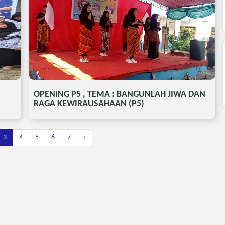
OPENING P5 , TEMA : BANGUNLAH JIWA DAN
RAGA KEWIRAUSAHAAN (P5)
3
4
5
6
7
›